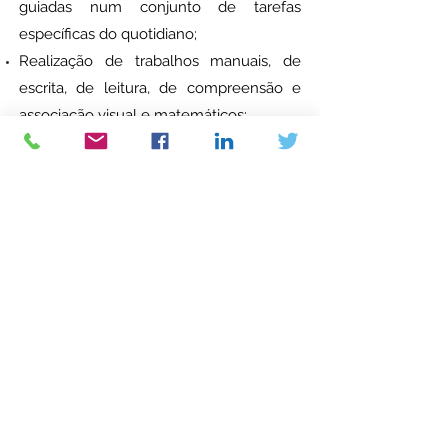
guiadas num conjunto de tarefas
específicas do quotidiano;
Realização de trabalhos manuais, de
escrita, de leitura, de compreensão e
associação visual e matemáticos;
Os programas são adaptados ao nível
intelectual e cultural do idoso e
abrangentes à adaptação ao meio
ambiente, às interações sociais e
familiares.
Licença de Funcionamento de SAD nº
25/2022
Agende Consulta